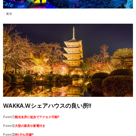
・東寺
WAKKA.Wシェアハウスの良い所!!
Point①
観光名所に徒歩でアクセス可能!!
Point②
大型の家具や家電付き
Point③
Wi-Fiも完備!!